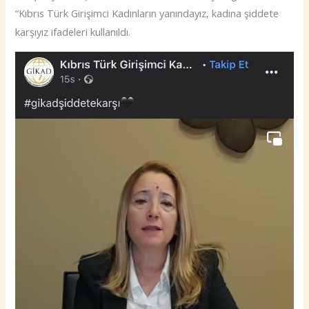
“Kıbrıs Türk Girişimci Kadınların yanındayız, kadına şiddete
karşıyız ifadeleri kullanıldı.