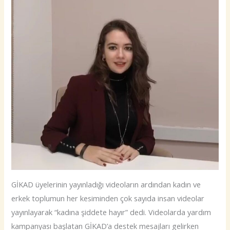
GİKAD üyelerinin yayınladığı videoların ardından kadın ve
erkek toplumun her kesiminden çok sayıda insan videolar
yayınlayarak “kadına şiddete hayır” dedi. Videolarda yardım
kampanyası başlatan GİKAD’a destek mesajları gelirken